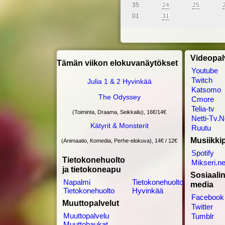
35
24
25
01
31
Videopal
Tämän viikon elokuvanäytökset
Youtube
Twitch
Julia 1 & 2 Hyvinkää
Katsomo
The Odyssey
Cmore
Telia-tv
(Toiminta, Draama, Seikkailu), 16€/14€
Netti-Tv.N
Kätyrit & Monsterit
Ruutu
Musiikkip
(Animaatio, Komedia, Perhe-elokuva), 14€ / 12€
Spotify
Tietokonehuolto
Mikseri.ne
ja tietokoneapu
Sosiaali
Napalmi
Tietokonehuolto
media
Tietokonehuolto
Hyvinkää
Facebook
Muuttopalvelut
Twitter
Muuttopalvelu
Tumblr
Muuttohaukat