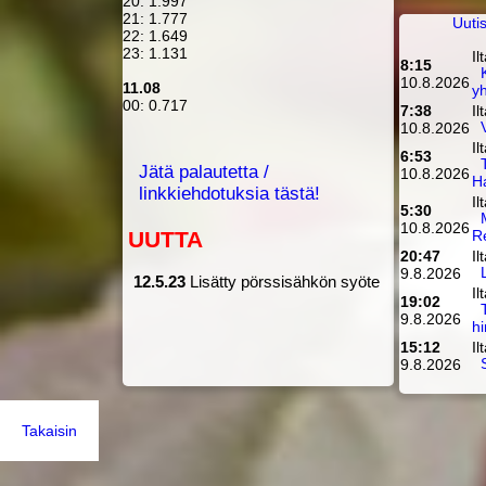
20: 1.997
21: 1.777
Uuti
22: 1.649
23: 1.131
Il
8:15
10.8.2026
11.08
yh
00: 0.717
7:38
Il
10.8.2026
Il
6:53
Jätä palautetta /
10.8.2026
Ha
linkkiehdotuksia tästä!
Il
5:30
10.8.2026
UUTTA
R
20:47
Il
9.8.2026
12.5.23
Lisätty pörssisähkön syöte
Il
19:02
9.8.2026
hi
15:12
Il
9.8.2026
Takaisin