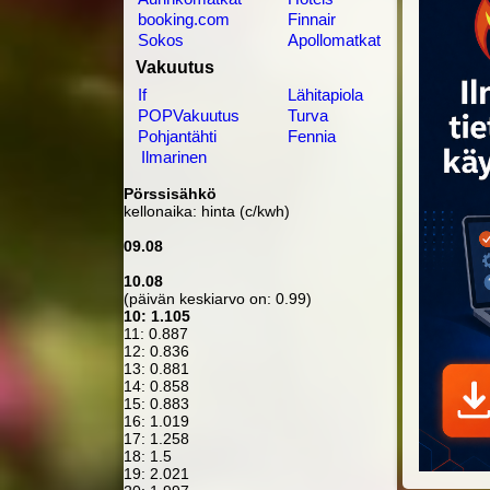
booking.com
Finnair
Sokos
Apollomatkat
Vakuutus
If
Lähitapiola
POPVakuutus
Turva
Pohjantähti
Fennia
Ilmarinen
Pörssisähkö
kellonaika: hinta (c/kwh)
09.08
10.08
(päivän keskiarvo on: 0.99)
10: 1.105
11: 0.887
12: 0.836
13: 0.881
14: 0.858
15: 0.883
16: 1.019
17: 1.258
18: 1.5
19: 2.021