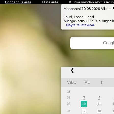
Ponnahduslauta
Uutislauta
Kuinka vaihdan aloitussivun
Maanantai 10.08.2026 Viikko:
Lauri, Lasse, Lassi
Auringon nousu: 05:19, auringon l
Näytä taustakuva
❮
Viikko
Ma
Ti
31
32
3
4
33
10
11
34
17
18