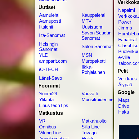
Verkkok
Uutiset
Napalmi
Aamulehti
Kauppalehti
Verkkoka
Aamuposti
MTV
Power
Iltalehti
Uusisuomi
Jimms
Savon Seudun
Humblebu
Ilta-Sanomat
Sanomat
Fanatical
Helsingin
Clasohlso
Salon Sanomat
Sanomat
Puolenkuu
YLE
MSN
e-ville
ampparit.com
Muropaketti
taloon.c
Ilkka-
iO-TECH
Pelit
Pohjalainen
Länsi-Savo
Veikkaus
Älypää
Foorumit
Google
Suomi24
Vauva.fi
Ylilauta
Muusikoiden.net
Maps
Linus tech tips
Drive
Haku
Matkustus
VR
Matkahuolto
Onnibus
Silja Line
Viking Line
Trivago
Aurinkomatkat
Hotels