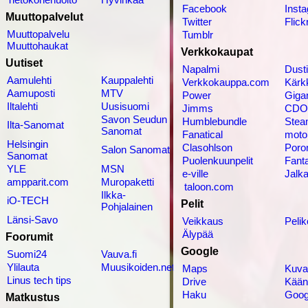
Facebook
Inst
Muuttopalvelut
Twitter
Flick
Muuttopalvelu
Tumblr
Muuttohaukat
Verkkokaupat
Uutiset
Napalmi
Dust
Aamulehti
Kauppalehti
Verkkokauppa.com
Kärk
Aamuposti
MTV
Power
Gigan
Iltalehti
Uusisuomi
Jimms
CDO
Savon Seudun
Humblebundle
Ste
Ilta-Sanomat
Sanomat
Fanatical
moto
Helsingin
Clasohlson
Poro
Salon Sanomat
Sanomat
Puolenkuunpelit
Fanta
YLE
MSN
e-ville
Jalka
ampparit.com
Muropaketti
taloon.com
Ilkka-
iO-TECH
Pelit
Pohjalainen
Länsi-Savo
Veikkaus
Peli
Älypää
Foorumit
Google
Suomi24
Vauva.fi
Ylilauta
Muusikoiden.net
Maps
Kuva
Linus tech tips
Drive
Kään
Haku
Goog
Matkustus