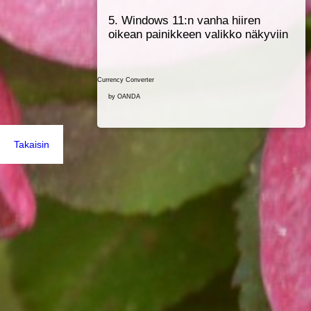
5. Windows 11:n vanha hiiren
oikean painikkeen valikko näkyviin
Currency Converter
by OANDA
Takaisin