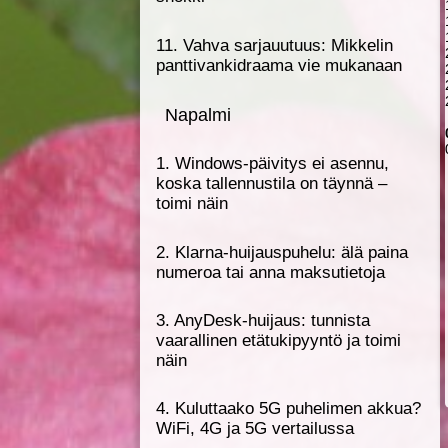
11. Vahva sarjauutuus: Mikkelin
panttivankidraama vie mukanaan
Napalmi
1. Windows-päivitys ei asennu,
koska tallennustila on täynnä –
toimi näin
2. Klarna-huijauspuhelu: älä paina
numeroa tai anna maksutietoja
3. AnyDesk-huijaus: tunnista
vaarallinen etätukipyyntö ja toimi
näin
4. Kuluttaako 5G puhelimen akkua?
WiFi, 4G ja 5G vertailussa