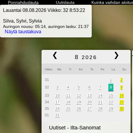
Ponnahduslauta
Uutislauta
Kuinka vaihdan aloitu
Lauantai 08.08.2026 Viikko: 32
8:53:24
Silva, Sylvi, Sylvia
Auringon nousu: 05:14, auringon lasku: 21:37
Näytä taustakuva
❮
❯
8
2026
Viikko
Ma
Ti
Ke
To
Pe
La
Su
31
1
2
32
3
4
5
6
7
8
9
33
10
11
12
13
14
15
16
34
17
18
19
20
21
22
23
35
24
25
26
27
28
29
30
01
31
Uutiset - Ilta-Sanomat