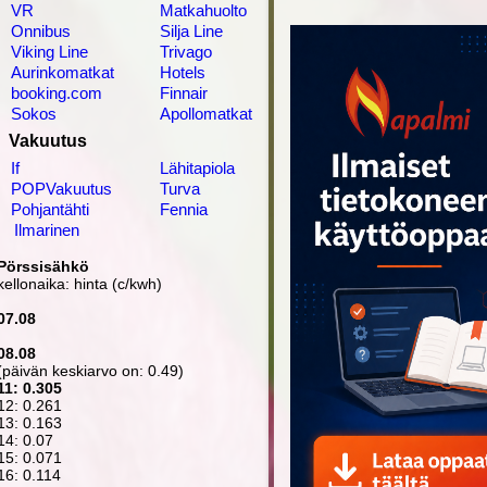
VR
Matkahuolto
Onnibus
Silja Line
Viking Line
Trivago
Aurinkomatkat
Hotels
booking.com
Finnair
Sokos
Apollomatkat
Vakuutus
If
Lähitapiola
POPVakuutus
Turva
Pohjantähti
Fennia
Ilmarinen
Pörssisähkö
kellonaika: hinta (c/kwh)
07.08
08.08
(päivän keskiarvo on: 0.49)
11: 0.305
12: 0.261
13: 0.163
14: 0.07
15: 0.071
16: 0.114