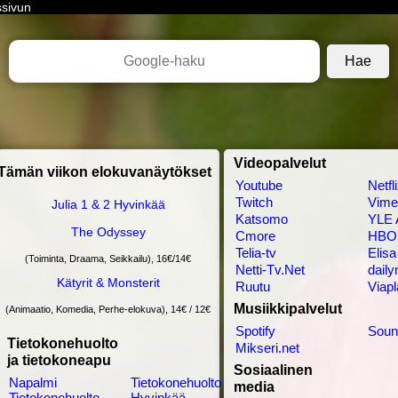
ssivun
Videopalvelut
Tämän viikon elokuvanäytökset
Youtube
Netfl
Twitch
Vime
Julia 1 & 2 Hyvinkää
Katsomo
YLE 
The Odyssey
Cmore
HBO 
Telia-tv
Elisa
(Toiminta, Draama, Seikkailu), 16€/14€
Netti-Tv.Net
daily
Kätyrit & Monsterit
Ruutu
Viap
Musiikkipalvelut
(Animaatio, Komedia, Perhe-elokuva), 14€ / 12€
Spotify
Soun
Tietokonehuolto
Mikseri.net
ja tietokoneapu
Sosiaalinen
Napalmi
Tietokonehuolto
media
Tietokonehuolto
Hyvinkää