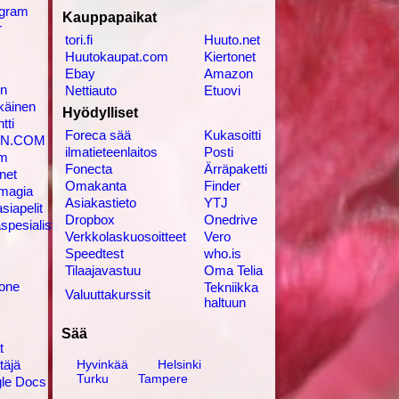
agram
Kauppapaikat
r
tori.fi
Huuto.net
Huutokaupat.com
Kiertonet
Ebay
Amazon
in
Nettiauto
Etuovi
käinen
Hyödylliset
tti
Foreca sää
Kukasoitti
N.COM
ilmatieteenlaitos
Posti
am
Fonecta
Ärräpaketti
net
Omakanta
Finder
magia
Asiakastieto
YTJ
siapelit
Dropbox
Onedrive
spesialisti
Verkkolaskuosoitteet
Vero
Speedtest
who.is
Tilaajavastuu
Oma Telia
kone
Tekniikka
Valuuttakurssit
haltuun
Sää
t
Hyvinkää
Helsinki
täjä
Turku
Tampere
le Docs