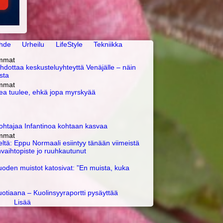
ihde
Urheilu
LifeStyle
Tekniikka
immat
ehdottaa keskustelu­yhteyttä Venäjälle – näin
sta
immat
a tuulee, ehkä jopa myrskyää
ohtajaa Infantinoa kohtaan kasvaa
immat
eltä: Eppu Normaali esiintyy tänään viimeistä
nvaihtopiste jo ruuhkautunut
uoden muistot katosivat: ”En muista, kuka
uotiaana – Kuolinsyy­raportti pysäyttää
Lisää