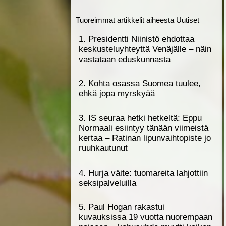
Tuoreimmat artikkelit aiheesta Uutiset
1. Presidentti Niinistö ehdottaa
keskustelu­yhteyttä Venäjälle – näin
vastataan eduskunnasta
2. Kohta osassa Suomea tuulee,
ehkä jopa myrskyää
3. IS seuraa hetki hetkeltä: Eppu
Normaali esiintyy tänään viimeistä
kertaa – Ratinan lipunvaihtopiste jo
ruuhkautunut
4. Hurja väite: tuomareita lahjottiin
seksipalveluilla
5. Paul Hogan rakastui
kuvauksissa 19 vuotta nuorempaan