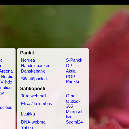
Pankit
ix
Nordea
S-Pankki
o
Handelsbanken
OP
Areena
Danskebank
Aktia
Nordic
POP
Säästöpankki
Pankki
 Viihde
motion
Sähköposti
lay
Telia webmail
Gmail
Outlook
Elisa / kolumbus
365
dcloud
Microsoft
Luukku
live
DNA-webmail
Suomi24
Yahoo