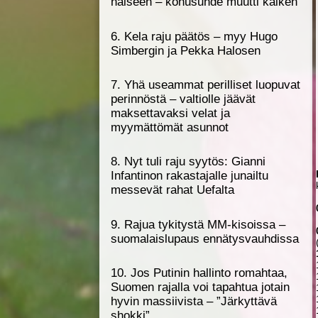
naiseen – kohusuhde muutti kaiken
6. Kela raju päätös – myy Hugo
Simbergin ja Pekka Halosen
7. Yhä useammat perilliset luopuvat
perinnöstä – valtiolle jäävät
maksettavaksi velat ja
myymättömät asunnot
8. Nyt tuli raju syytös: Gianni
Infantinon rakastajalle junailtu
messevät rahat Uefalta
9. Rajua tykitystä MM-kisoissa –
suomalaislupaus ennätys­vauhdissa
10. Jos Putinin hallinto romahtaa,
Suomen rajalla voi tapahtua jotain
hyvin massiivista – ”Järkyttävä
shokki”