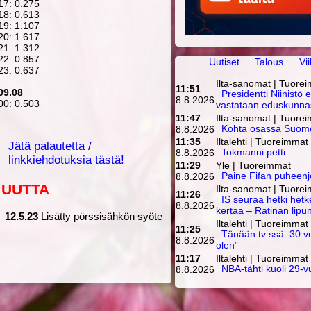
17: 0.275
18: 0.613
19: 1.107
20: 1.617
21: 1.312
22: 0.857
Uutiset
Talous
Vi
23: 0.637
Ilta-sanomat | Tuore
11:51
09.08
Presidentti Niinistö 
8.8.2026
00: 0.503
vastataan eduskunna
11:47
Ilta-sanomat | Tuore
8.8.2026
Kohta osassa Suome
11:35
Iltalehti | Tuoreimmat
Jätä palautetta /
8.8.2026
Tokmanni petti
linkkiehdotuksia tästä!
11:29
Yle | Tuoreimmat
8.8.2026
Paine Fifan puheenj
UUTTA
Ilta-sanomat | Tuore
11:26
IS seuraa hetki hetk
8.8.2026
kertaa – Ratinan lipu
12.5.23
Lisätty pörssisähkön syöte
Iltalehti | Tuoreimmat
11:25
Tänään tv:ssä: 30 v
8.8.2026
olen”
11:17
Iltalehti | Tuoreimmat
8.8.2026
NBA-tähti kuoli 29-v